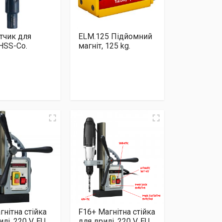
тчик для
ELM.125 Підйомний
 HSS-Co.
магніт, 125 kg.
гнітна стійка
F16+ Магнітна стійка
лі, 220 V, EU
для дрилі, 220 V, EU.