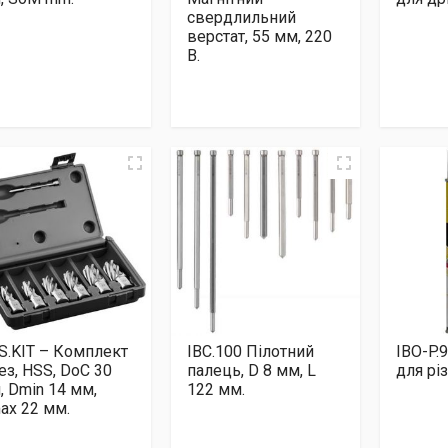
свердлильний
верстат, 55 мм, 220
В.
S.KIT – Комплект
IBC.100 Пілотний
IBO-P.
ез, HSS, DoC 30
палець, D 8 мм, L
для різ
, Dmin 14 мм,
122 мм.
ax 22 мм.