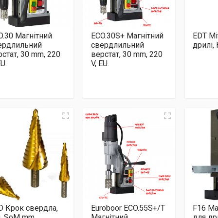
O.30 Магнітний
ECO.30S+ Магнітний
EDT Мі
ердлильний
свердлильний
дрилі,
рстат, 30 mm, 220
верстат, 30 mm, 220
EU.
V, EU.
D Крок свердла,
Euroboor ECO.55S+/T
F16 Ма
, SoM mm.
Магнітний
для дри