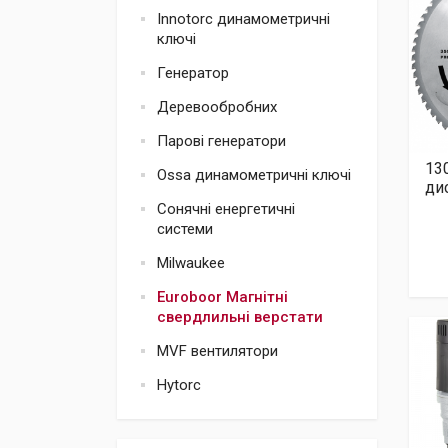
Innotorc динамометричні
ключі
Генератор
Деревообробних
Парові генератори
13
Ossa динамометричні ключі
дис
Сонячні енергетичні
системи
Milwaukee
Euroboor Магнітні
свердлильні верстати
MVF вентилятори
Hytorc