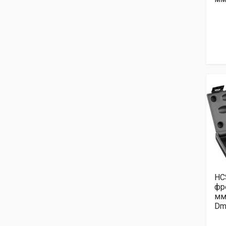
HC
фр
мм
Dm