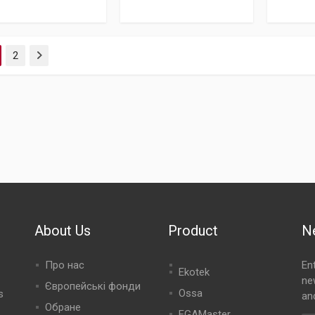
2
Next
About Us
Product
N
Про нас
En
Ekotek
ne
Європейські фонди
Ossa
s
an
Обране
EGAMaster