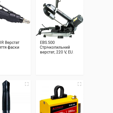
R Верстат
EBS.500
яття фаски
Стрічкопильний
верстат, 220 V, EU.