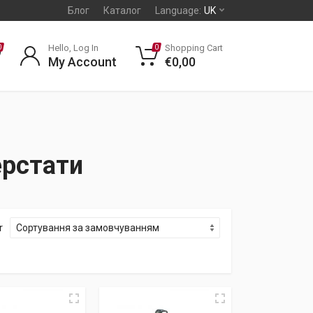
Блог
Каталог
Language:
UK
Hello, Log In
Shopping Cart
0
0
My Account
€
0,00
ерстати
r