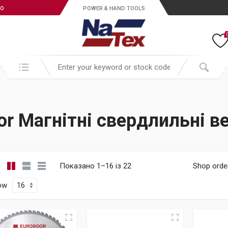
ro
POWER & HAND TOOLS
Search in:
or Магнітні свердлильні в
Показано 1–16 із 22
Shop orde
ow