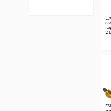
EC
св
ве
V, 
ES
мм