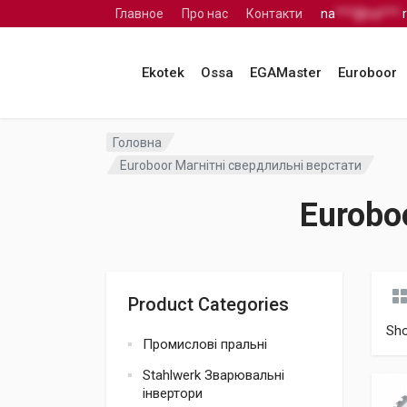
Главное
Про нас
Контакти
na
***@na***.
Ekotek
Ossa
EGAMaster
Euroboor
Головна
Euroboor Магнітні свердлильні верстати
Eurobo
Product Categories
Sh
Промислові пральні
Stahlwerk Зварювальні
інвертори