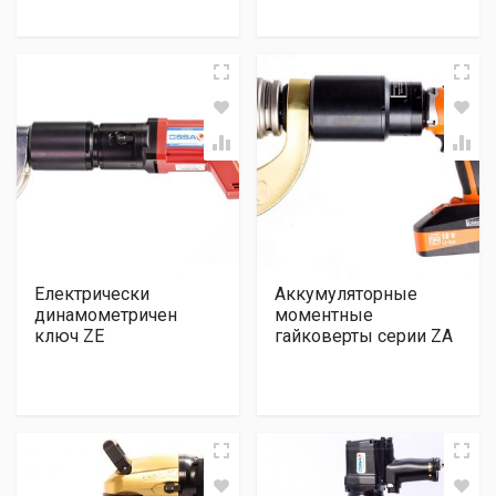
Електрически
Аккумуляторные
динамометричен
моментные
ключ ZE
гайковерты серии ZA