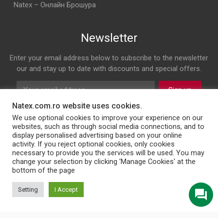
Natex – Онлайн Брошура
Newsletter
Enter your email address below to subscribe to the newsletter
our and stay up to date with discounts and special offers.
Sign up
Natex.com.ro website uses cookies.
Follow us on
We use optional cookies to improve your experience on our
websites, such as through social media connections, and to
display personalised advertising based on your online
Facebook
Twitter
Instagram
LinkedIn
activity. If you reject optional cookies, only cookies
necessary to provide you the services will be used. You may
change your selection by clicking 'Manage Cookies' at the
bottom of the page
© 2026 NATEX INT SRL
Setting
I Accept