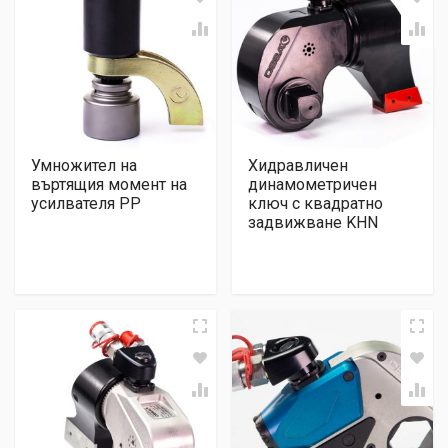
Умножител на
Хидравличен
въртящия момент на
динамометричен
усилвателя PP
ключ с квадратно
задвижване KHN