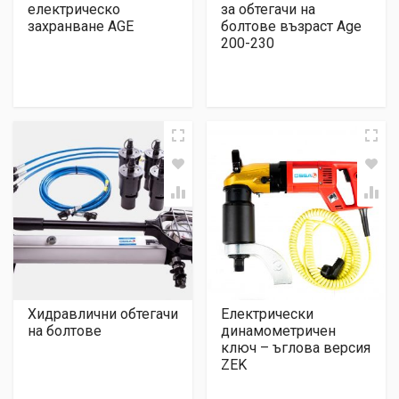
електрическо
за обтегачи на
захранване AGE
болтове възраст Age
200-230
Хидравлични обтегачи
Електрически
на болтове
динамометричен
ключ – ъглова версия
ZEK