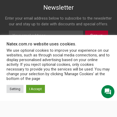
Newsletter
Enter your email address below to subscribe to the newsletter
our and stay up to date with discounts and special offers.
Sign up
Natex.com.ro website uses cookies.
Follow us on
We use optional cookies to improve your experience on our
websites, such as through social media connections, and to
display personalised advertising based on your online
Facebook
Twitter
Instagram
LinkedIn
activity. If you reject optional cookies, only cookies
necessary to provide you the services will be used. You may
change your selection by clicking 'Manage Cookies' at the
bottom of the page
© 2026 NATEX INT SRL
Setting
I Accept
English
Türkçe
Български
Română
Українська