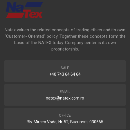
Natex values the related concepts of trading ethics and its own
“Customer- Oriented” policy. Together these concepts form the
basis of the NATEX today. Company center is its own
proprietorship.
SALE
+40 743 64 64 64
EMAIL
natex@natex.com.ro
OFFICE
Blv. Mircea Voda, Nr. 52, Bucuresti, 030665