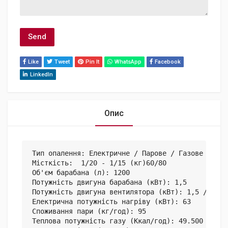
Like
Tweet
Pin It
WhatsApp
Facebook
LinkedIn
Опис
Тип опалення: Електричне / Парове / Газове

Місткість:  1/20 - 1/15 (кг)60/80

Об'єм барабана (л): 1200

Потужність двигуна барабана (кВт): 1,5

Потужність двигуна вентилятора (кВт): 1,5 / 2,2

Електрична потужність нагріву (кВт): 63

Споживання пари (кг/год): 95

Теплова потужність газу (Ккал/год): 49.500
