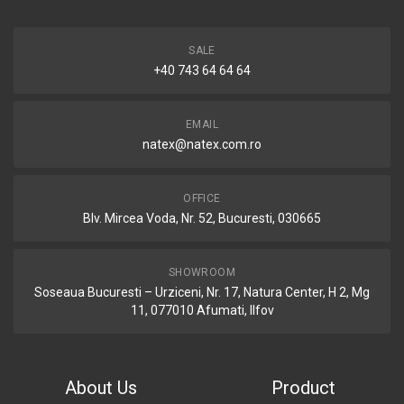
SALE
+40 743 64 64 64
EMAIL
natex@natex.com.ro
OFFICE
Blv. Mircea Voda, Nr. 52, Bucuresti, 030665
SHOWROOM
Soseaua Bucuresti – Urziceni, Nr. 17, Natura Center, H 2, Mg
11, 077010 Afumati, Ilfov
About Us
Product