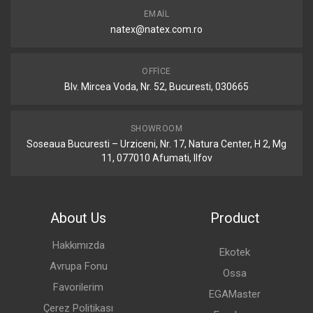
EMAIL
natex@natex.com.ro
OFFICE
Blv. Mircea Voda, Nr. 52, Bucuresti, 030665
SHOWROOM
Soseaua Bucuresti – Urziceni, Nr. 17, Natura Center, H 2, Mg
11, 077010 Afumati, Ilfov
About Us
Product
Hakkımızda
Ekotek
Avrupa Fonu
Ossa
Favorilerim
EGAMaster
Çerez Politikası