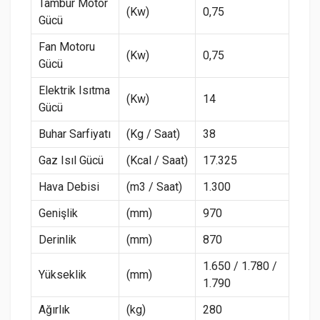
Tambur Motor
(Kw)
0,75
Gücü
Fan Motoru
(Kw)
0,75
Gücü
Elektrik Isıtma
(Kw)
14
Gücü
Buhar Sarfiyatı
(Kg / Saat)
38
Gaz Isıl Gücü
(Kcal / Saat)
17.325
Hava Debisi
(m3 / Saat)
1.300
Genişlik
(mm)
970
Derinlik
(mm)
870
1.650 / 1.780 /
Yükseklik
(mm)
1.790
Ağırlık
(kg)
280