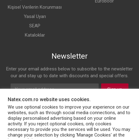
Euroboor
Kişisel Verilerin Korunması
Yasal Uyarı
SEAP
Kataloklar
Newsletter
Enter your email address below to subscribe to the newsletter
our and stay up to date with discounts and special offers.
Sign up
Natex.com.ro website uses cookies.
Follow us on
We use optional cookies to improve your experience on our
websites, such as through social media connections, and to
display personalised advertising based on your online
Facebook
Twitter
Instagram
LinkedIn
activity. If you reject optional cookies, only cookies
necessary to provide you the services will be used. You may
change your selection by clicking 'Manage Cookies' at the