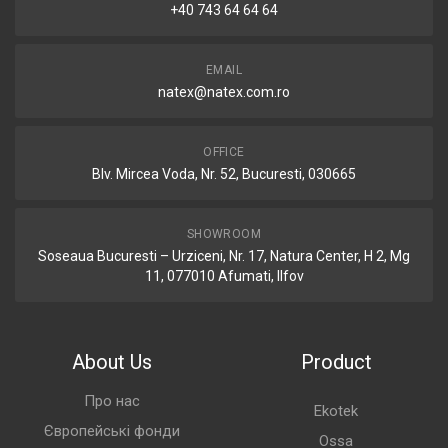
+40 743 64 64 64
EMAIL
natex@natex.com.ro
OFFICE
Blv. Mircea Voda, Nr. 52, Bucuresti, 030665
SHOWROOM
Soseaua Bucuresti – Urziceni, Nr. 17, Natura Center, H 2, Mg
11, 077010 Afumati, Ilfov
About Us
Product
Про нас
Ekotek
Європейські фонди
Ossa