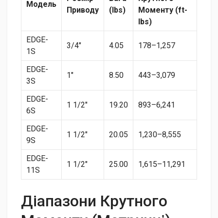
Модель
Приводу
(lbs)
Моменту (ft-
lbs)
EDGE-
3/4″
4.05
178–1,257
1S
EDGE-
1″
8.50
443–3,079
3S
EDGE-
1 1/2″
19.20
893–6,241
6S
EDGE-
1 1/2″
20.05
1,230–8,555
9S
EDGE-
1 1/2″
25.00
1,615–11,291
11S
Діапазони Крутного