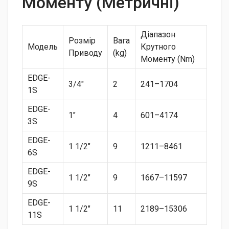
Моменту (Метричні)
Діапазон
Розмір
Вага
Модель
Крутного
Приводу
(kg)
Моменту (Nm)
EDGE-
3/4″
2
241–1704
1S
EDGE-
1″
4
601–4174
3S
EDGE-
1 1/2″
9
1211–8461
6S
EDGE-
1 1/2″
9
1667–11597
9S
EDGE-
1 1/2″
11
2189–15306
11S