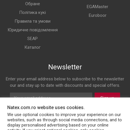
Обране
EGAMaster
Політика кукі
Euroboor
Правила та умови
Юридичне повідомлення
SEAP
Каталог
Newsletter
Enter your email address below to subscribe to the newsletter
our and stay up to date with discounts and special offers.
Sign up
Natex.com.ro website uses cookies.
Follow us on
We use optional cookies to improve your experience on our
websites, such as through social media connections, and to
display personalised advertising based on your online
Facebook
Twitter
Instagram
LinkedIn