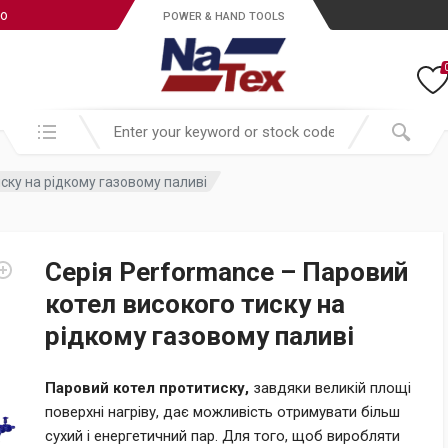
ro
POWER & HAND TOOLS
Search in:
ску на рідкому газовому паливі
Серія Performance – Паровий
котел високого тиску на
рідкому газовому паливі
Паровий котел протитиску,
завдяки великій площі
поверхні нагріву, дає можливість отримувати більш
сухий і енергетичний пар. Для того, щоб виробляти