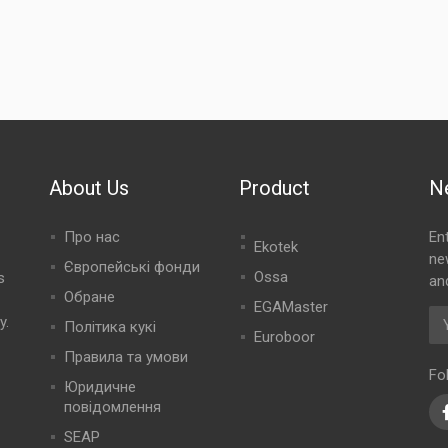
About Us
Product
N
Про нас
En
Ekotek
ne
Європейські фонди
Ossa
s
an
Обране
EGAMaster
y.
Політика кукі
Euroboor
Правила та умови
Fo
Юридичне
повідомлення
SEAP