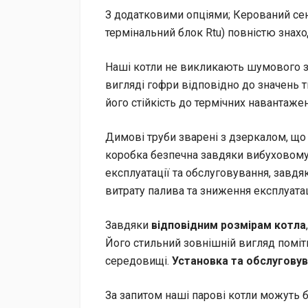
З додатковими опціями; Керований се
термінальний блок Rtu) повністю знах
Наші котли не викликають шумового з
вигляді гофри відповідно до значень т
його стійкість до термічних навантажен
Димові труби зварені з дзеркалом, що
коробка безпечна завдяки вибуховому 
експлуатації та обслуговування, завдя
витрату палива та зниження експлуатац
Завдяки
відповідним розмірам котла
Його стильний зовнішній вигляд помі
середовищі.
Установка та обслугову
За запитом наші парові котли можуть б