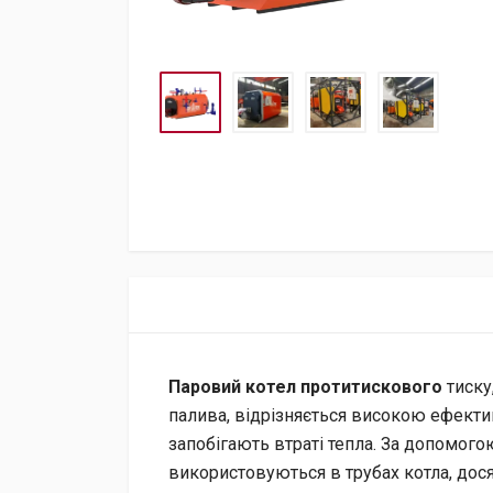
Паровий котел протитискового
тиску
палива, відрізняється високою ефект
запобігають втраті тепла. За допомог
використовуються в трубах котла, дос