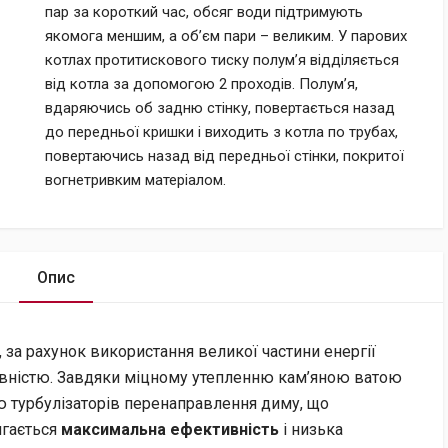
пар за короткий час, обсяг води підтримують
якомога меншим, а об’єм пари – великим. У парових
котлах протитискового тиску полум’я відділяється
від котла за допомогою 2 проходів. Полум’я,
вдаряючись об задню стінку, повертається назад
до передньої кришки і виходить з котла по трубах,
повертаючись назад від передньої стінки, покритої
вогнетривким матеріалом.
Опис
, за рахунок використання великої частини енергії
ивністю. Завдяки міцному утепленню кам’яною ватою
ою турбулізаторів перенаправлення диму, що
ягається
максимальна ефективність
і низька