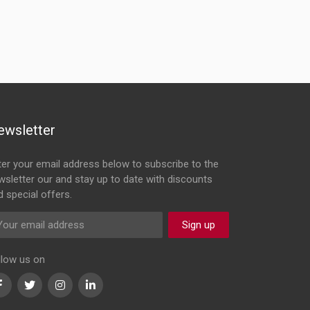
ewsletter
ter your email address below to subscribe to the
wsletter our and stay up to date with discounts
d special offers.
Sign up
llow us on
Facebook
Twitter
Instagram
LinkedIn