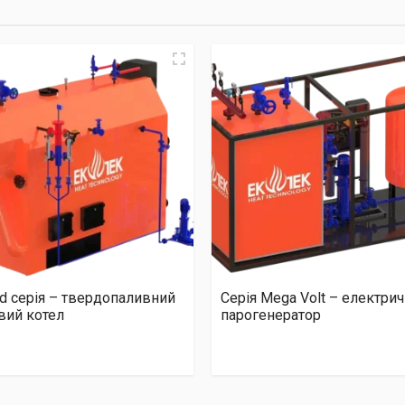
id серія – твердопаливний
Серія Mega Volt – електри
вий котел
парогенератор