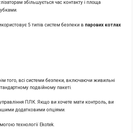
лізаторам збільшується час контакту і площа
рубками.
користовує 5 типів систем безпеки в
парових котлах
ім того, всі системи безпеки, включаючи живильні
стандартному подвійному пакеті.
управління ПЛК. Якщо ви хочете мати контроль, ви
нашими додатковими опціями.
огою технології Ekotek.