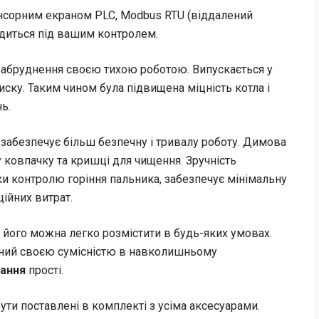
нсорним екраном PLC, Modbus RTU (віддалений
одиться під вашим контролем.
абруднення своєю тихою роботою. Випускається у
иску. Таким чином була підвищена міцність котла і
ь.
 забезпечує більш безпечну і тривалу роботу. Димова
ковпачку та кришці для чищення. Зручність
ки контролю горіння пальника, забезпечує мінімальну
ійних витрат.
, його можна легко розмістити в будь-яких умовах.
тний своєю сумісністю в навколишньому
вання
прості.
ути поставлені в комплекті з усіма аксесуарами.