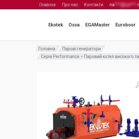
Главное
Про нас
Контакти
na
***@na***.
Ekotek
Ossa
EGAMaster
Euroboor
Головна
Парові генератори
Серія Performance – Паровий котел високого ти