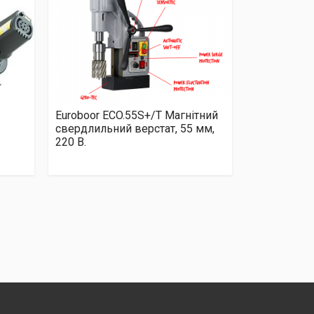
Euroboor ECO.55S+/T Магнітний
свердлильний верстат, 55 мм,
220 В.