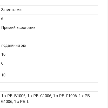
За межами
6
Прямий хвостовик
подвійний різ
10
6
10
1 х РБ. Б1006, 1 х РБ. С1006, 1 х РБ. F1006, 1 х РБ.
G1006, 1 х РБ. L