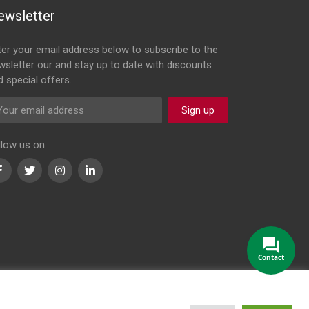
ewsletter
ter your email address below to subscribe to the
wsletter our and stay up to date with discounts
d special offers.
Sign up
llow us on
Facebook
Twitter
Instagram
LinkedIn
Contact