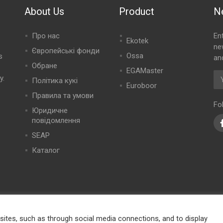
About Us
Product
N
Про нас
En
Ekotek
ne
Європейські фонди
Ossa
s
an
Обране
EGAMaster
y.
Політика кукі
Euroboor
Правила та умови
Fo
Юридичне
повідомлення
SEAP
Каталог
ites, such as through social media connections, and to display