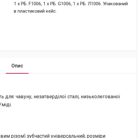
1 х РБ. F1006, 1 х РБ. G1006, 1 х РБ. Л1006. Упакований
в пластиковий кейс.
Опис
ть для: чавуну, незатверділої сталі, низьколегованої
/міді.
вим різом) зубчастий універсальний, розміри