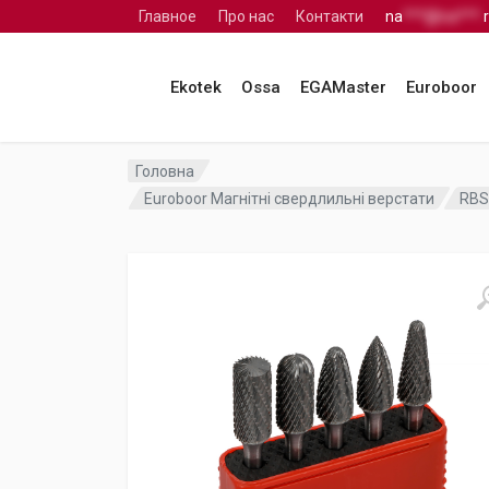
Главное
Про нас
Контакти
na
***@na***.
Ekotek
Ossa
EGAMaster
Euroboor
Головна
Euroboor Магнітні свердлильні верстати
RBS