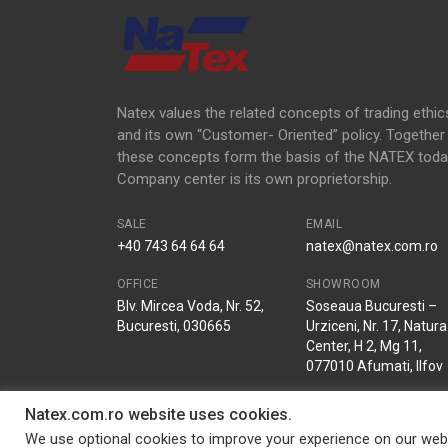
Natex values the related concepts of trading ethic
and its own “Customer- Oriented” policy. Together
these concepts form the basis of the NATEX toda
Company center is its own proprietorship.
SALE
EMAIL
+40 743 64 64 64
natex@natex.com.ro
OFFICE
SHOWROOM
Blv. Mircea Voda, Nr. 52,
Soseaua Bucuresti –
Bucuresti, 030665
Urziceni, Nr. 17, Natura
Center, H 2, Mg 11,
077010 Afumati, Ilfov
Natex.com.ro website uses cookies.
We use optional cookies to improve your experience on our webs