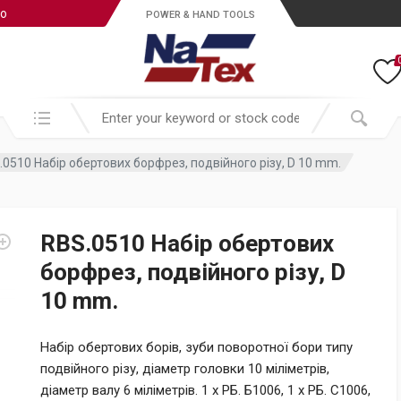
ro
POWER & HAND TOOLS
Search in:
.0510 Набір обертових борфрез, подвійного різу, D 10 mm.
RBS.0510 Набір обертових
борфрез, подвійного різу, D
10 mm.
Набір обертових борів, зуби поворотної бори типу
подвійного різу, діаметр головки 10 міліметрів,
діаметр валу 6 міліметрів. 1 х РБ. Б1006, 1 х РБ. С1006,