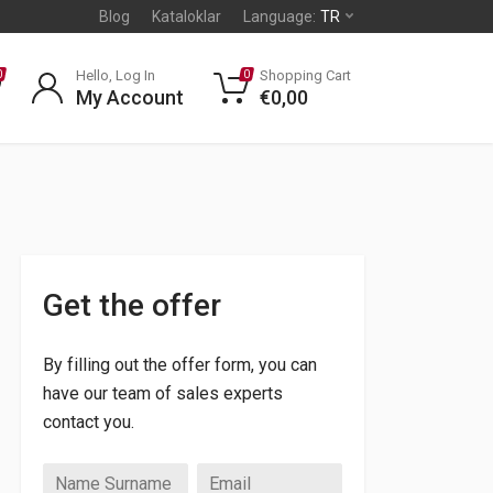
Blog
Kataloklar
Language:
TR
Hello, Log In
Shopping Cart
0
0
My Account
€
0,00
Get the offer
By filling out the offer form, you can
have our team of sales experts
contact you.