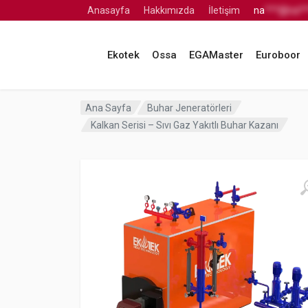
Anasayfa
Hakkımızda
İletişim
na
***@na**
Ekotek
Ossa
EGAMaster
Euroboor
Ana Sayfa
Buhar Jeneratörleri
Kalkan Serisi – Sıvı Gaz Yakıtlı Buhar Kazanı