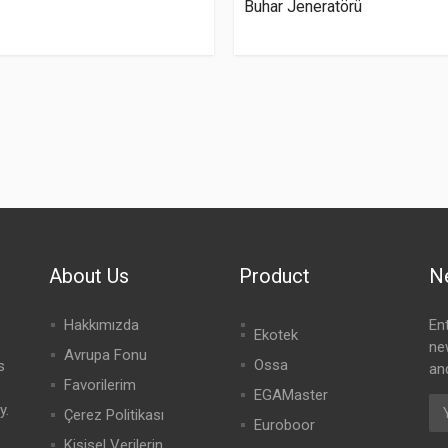
Buhar Jeneratörü
About Us
Product
N
Hakkımızda
En
Ekotek
ne
Avrupa Fonu
Ossa
s
an
Favorilerim
EGAMaster
y.
Çerez Politikası
Euroboor
Kişisel Verilerin