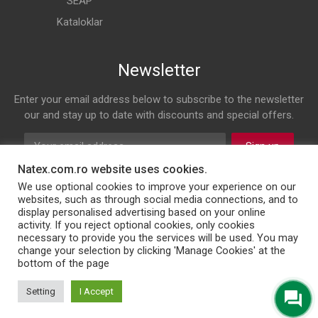
SEAP
Kataloklar
Newsletter
Enter your email address below to subscribe to the newsletter
our and stay up to date with discounts and special offers.
Sign up
Natex.com.ro website uses cookies.
Follow us on
We use optional cookies to improve your experience on our
websites, such as through social media connections, and to
display personalised advertising based on your online
Facebook
Twitter
Instagram
LinkedIn
activity. If you reject optional cookies, only cookies
necessary to provide you the services will be used. You may
change your selection by clicking 'Manage Cookies' at the
bottom of the page
© 2026 NATEX INT SRL
Setting
I Accept