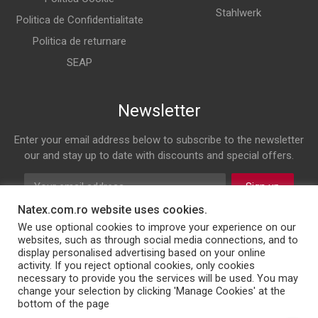
Stahlwerk
Politica de Confidentialitate
Politica de returnare
SEAP
Newsletter
Enter your email address below to subscribe to the newsletter
our and stay up to date with discounts and special offers.
Sign up
Natex.com.ro website uses cookies.
Follow us on
We use optional cookies to improve your experience on our
websites, such as through social media connections, and to
display personalised advertising based on your online
Facebook
Twitter
Youtube
Instagram
LinkedIn
WhatsApp
Email
activity. If you reject optional cookies, only cookies
necessary to provide you the services will be used. You may
change your selection by clicking 'Manage Cookies' at the
bottom of the page
© 2026 NATEX INT SRL