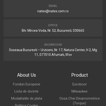
EMAIL
natex@natex.com.ro
OFFICE
Blv. Mircea Voda, Nr. 52, Bucuresti, 030665
SHOWROOM
Soseaua Bucuresti – Urziceni, Nr. 17, Natura Center, H 2, Mg
11, 077010 Afumati, Ilfov
About Us
Product
Fonduri Europene
Euroboor
Lista de dorinte
Milwaukee
Modalitatile de plata
Ossa Chei Dinamometrice
(Torque)
Politica Cookie