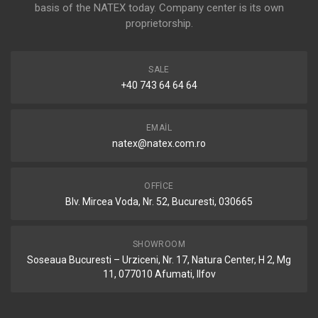
basis of the NATEX today. Company center is its own
proprietorship.
SALE
+40 743 64 64 64
EMAIL
natex@natex.com.ro
OFFICE
Blv. Mircea Voda, Nr. 52, Bucuresti, 030665
SHOWROOM
Soseaua Bucuresti – Urziceni, Nr. 17, Natura Center, H 2, Mg
11, 077010 Afumati, Ilfov