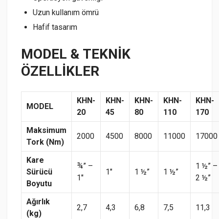
Uzun kullanım ömrü
Hafif tasarım
MODEL & TEKNİK
ÖZELLİKLER
KHN-
KHN-
KHN-
KHN-
KHN-
MODEL
20
45
80
110
170
Maksimum
2000
4500
8000
11000
17000
Tork (Nm)
Kare
¾” –
1 ½” –
Sürücü
1″
1 ½”
1 ½”
1″
2 ½”
Boyutu
Ağırlık
2,7
4,3
6,8
7,5
11,3
(kg)