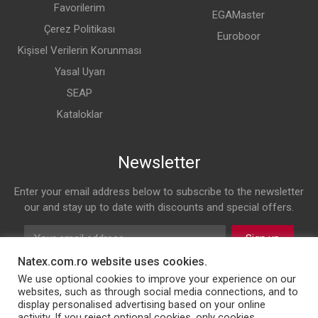
Favorilerim
EGAMaster
Çerez Politikası
Euroboor
Kişisel Verilerin Korunması
Yasal Uyarı
SEAP
Kataloklar
Newsletter
Enter your email address below to subscribe to the newsletter
our and stay up to date with discounts and special offers.
Sign up
Natex.com.ro website uses cookies.
Follow us on
We use optional cookies to improve your experience on our
websites, such as through social media connections, and to
display personalised advertising based on your online
Facebook
Twitter
Instagram
LinkedIn
activity. If you reject optional cookies, only cookies