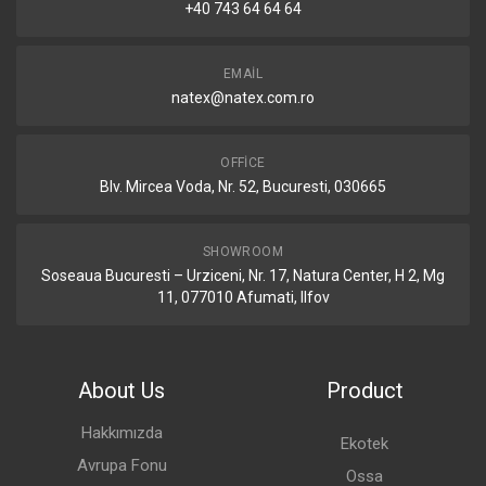
+40 743 64 64 64
EMAIL
natex@natex.com.ro
OFFICE
Blv. Mircea Voda, Nr. 52, Bucuresti, 030665
SHOWROOM
Soseaua Bucuresti – Urziceni, Nr. 17, Natura Center, H 2, Mg
11, 077010 Afumati, Ilfov
About Us
Product
Hakkımızda
Ekotek
Avrupa Fonu
Ossa