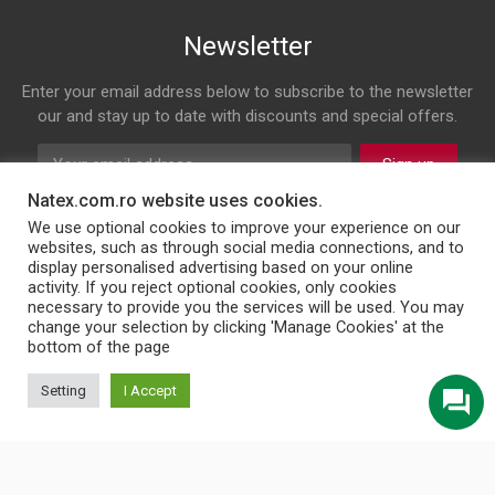
Newsletter
Enter your email address below to subscribe to the newsletter
our and stay up to date with discounts and special offers.
Sign up
Natex.com.ro website uses cookies.
Follow us on
We use optional cookies to improve your experience on our
websites, such as through social media connections, and to
display personalised advertising based on your online
Facebook
Twitter
Instagram
LinkedIn
activity. If you reject optional cookies, only cookies
necessary to provide you the services will be used. You may
change your selection by clicking 'Manage Cookies' at the
bottom of the page
© 2026 NATEX INT SRL
Setting
I Accept
English
Türkçe
Български
Română