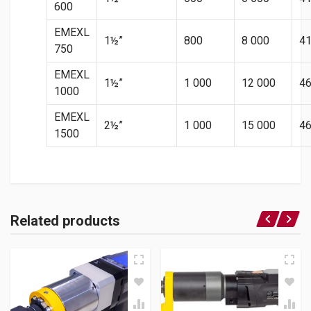
600
EMEXL
1½”
800
8 000
4
750
EMEXL
1½”
1 000
12 000
4
1000
EMEXL
2½”
1 000
15 000
4
1500
Related products