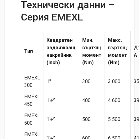
Технически данни –
Серия EMEXL
Квадратен
Мин.
Макс.
задвижващ
въртящ
въртящ
Д
Тип
накрайник
момент
момент
A
(inch)
(Nm)
(Nm)
EMEXL
1″
300
3 000
3
300
EMEXL
1½”
400
4 600
3
450
EMEXL
1½”
500
5 500
3
500
EMEXL
1½”
600
6 500
4