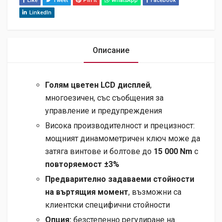
Like
Tweet
Pin It
WhatsApp
Facebook
LinkedIn
Описание
Голям цветен LCD дисплей
,
многоезичен, със съобщения за
управление и предупреждения
Висока производителност и прецизност:
мощният динамометричен ключ може да
затяга винтове и болтове до
15 000 Nm
с
повторяемост ±3%
Предварително задаваеми стойности
на въртящия момент
, възможни са
клиентски специфични стойности
Опция:
безстепенно регулиране на