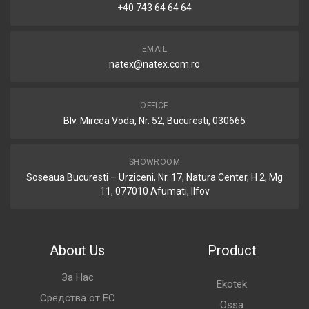
+40 743 64 64 64
EMAIL
natex@natex.com.ro
OFFICE
Blv. Mircea Voda, Nr. 52, Bucuresti, 030665
SHOWROOM
Soseaua Bucuresti – Urziceni, Nr. 17, Natura Center, H 2, Mg
11, 077010 Afumati, Ilfov
About Us
Product
За Нас
Ekotek
Средства от ЕС
Ossa