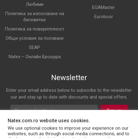
Любими
EGAMaster
Политика за използване на
Euroboor
бисквитки
Политика за поверителност
Общи условия за ползване
SEAP
Natex – Онлайн Брошура
Newsletter
Enter your email address below to subscribe to the newsletter
our and stay up to date with discounts and special offers.
Sign up
Natex.com.ro website uses cookies.
Follow us on
We use optional cookies to improve your experience on our
websites, such as through social media connections, and to