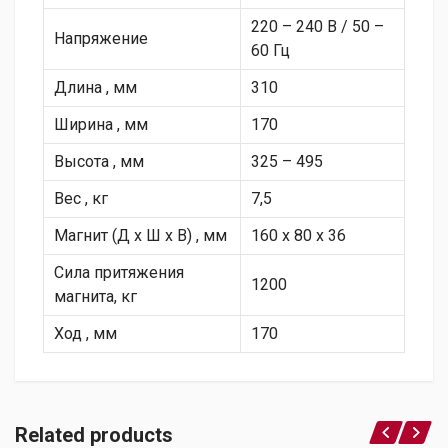
220 – 240 В / 50 –
Напряжение
60 Гц
Длина , мм
310
Ширина , мм
170
Высота , мм
325 – 495
Вес , кг
7,5
Магнит (Д х Ш х В) , мм
160 х 80 х 36
Сила притяжения
1200
магнита, кг
Ход , мм
170
Related products