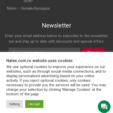
SEAP
Natex – Онлайн Брошура
Newsletter
Enter your email address below to subscribe to the newsletter
our and stay up to date with discounts and special offers.
Sign up
Natex.com.ro website uses cookies.
Follow us on
We use optional cookies to improve your experience on our
websites, such as through social media connections, and to
display personalised advertising based on your online
Facebook
Twitter
Instagram
LinkedIn
activity. If you reject optional cookies, only cookies
necessary to provide you the services will be used. You may
change your selection by clicking 'Manage Cookies' at the
bottom of the page
© 2026 NATEX INT SRL
Setting
I Accept