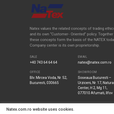
Natex values the related concepts of trading ethic
and its own “Customer- Oriented” policy. Together
these concepts form the basis of the NATEX toda
Company center is its own proprietorship.
SALE
EMAIL
+40 743 64 64 64
natex@natex.com.ro
OFFICE
SHOWROOM
Blv. Mircea Voda, Nr. 52,
Soseaua Bucuresti –
Bucuresti, 030665
Urziceni, Nr. 17, Natura
Center, H 2, Mg 11,
077010 Afumati, Ilfov
Natex.com.ro website uses cookies.