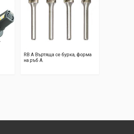
RB A Въртяща се бурка, форма
на ръб A.