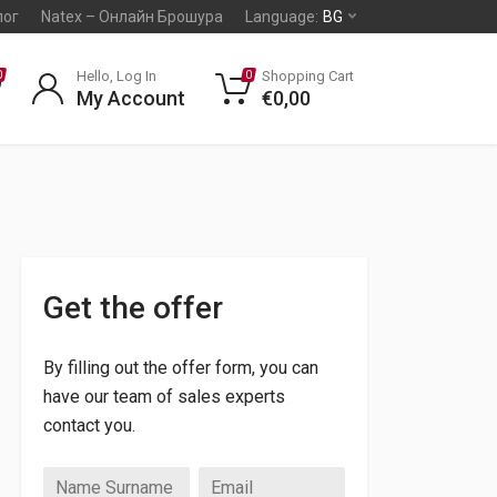
лог
Natex – Онлайн Брошура
Language:
BG
Hello, Log In
Shopping Cart
0
0
My Account
€
0,00
Get the offer
By filling out the offer form, you can
have our team of sales experts
contact you.