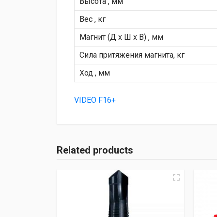
Высота , мм
Вес , кг
Магнит (Д х Ш х В) , мм
Сила притяжения магнита, кг
Ход , мм
VIDEO F16+
Related products