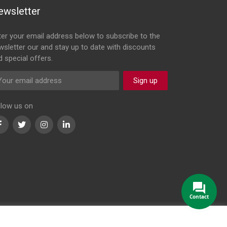
ewsletter
ter your email address below to subscribe to the
wsletter our and stay up to date with discounts
d special offers.
Sign up
llow us on
Facebook
Twitter
Instagram
LinkedIn
Contact