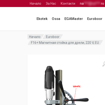
Начало
За Нас
Контакти
na
***@na***.
ro
Ekotek
Ossa
EGAMaster
Euroboor
Начало
Euroboor
F16+ Магнитная стойка для дрели, 220 V, EU.