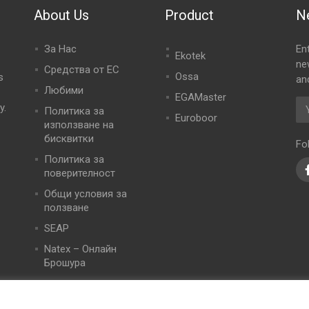
About Us
Product
N
За Нас
En
Ekotek
ne
Средства от ЕС
Ossa
s
an
Любими
EGAMaster
y.
Политика за
Euroboor
използване на
бисквитки
Fo
Политика за
поверителност
Общи условия за
ползване
SEAP
Natex – Онлайн
Брошура