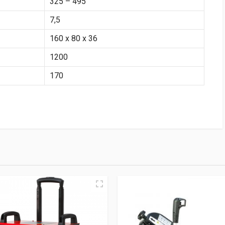
325 – 495
7,5
160 х 80 х 36
1200
170