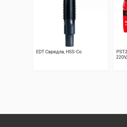
EDT Свредла, HSS-Co.
PST.
220V