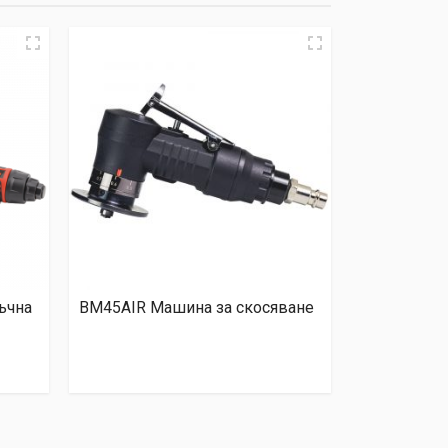
ъчна
BM45AIR Машина за скосяване