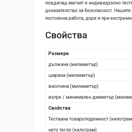
повдигащ магнит е индивидуално теств
доказателство за безопасност. Нашит
постоянна работа, дори и при екстремн
Свойства
Размери
дължина (милиметър)
ширина (милиметър)
височина (милиметър)
вътре / минимален диаметър (милим
Свойства
Тествана товароподемност (килограм
нето тегло (килограм)