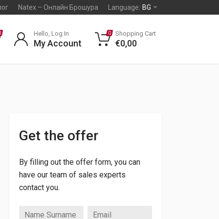
лог
Natex – Онлайн Брошура
Language:
BG
Hello, Log In
Shopping Cart
0
0
My Account
€
0,00
Get the offer
By filling out the offer form, you can
have our team of sales experts
contact you.