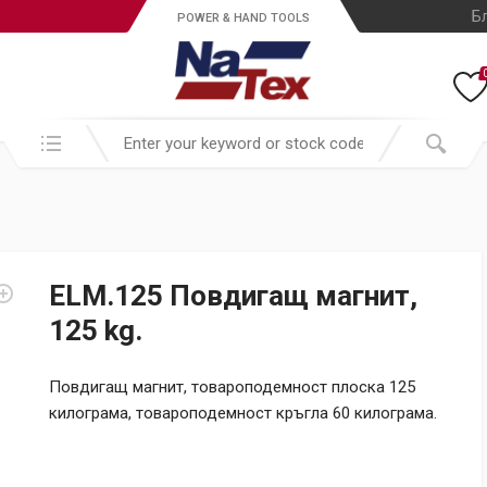
Б
POWER & HAND TOOLS
Search in:
ELM.125 Повдигащ магнит,
125 kg.
Повдигащ магнит, товароподемност плоска 125
килограма, товароподемност кръгла 60 килограма.