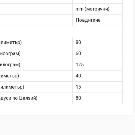
mm (метрични)
Повдигане
илиметър)
80
килограм)
60
килограм)
125
лиметър)
40
милиметър)
15
адуси по Целзий)
80