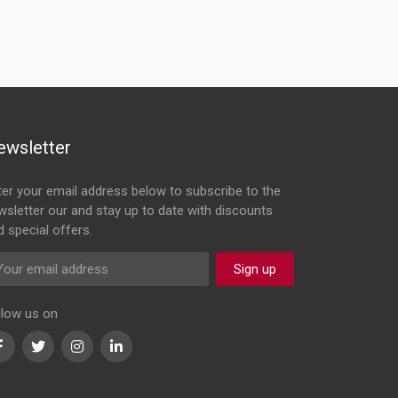
ewsletter
ter your email address below to subscribe to the
wsletter our and stay up to date with discounts
d special offers.
Sign up
llow us on
Facebook
Twitter
Instagram
LinkedIn