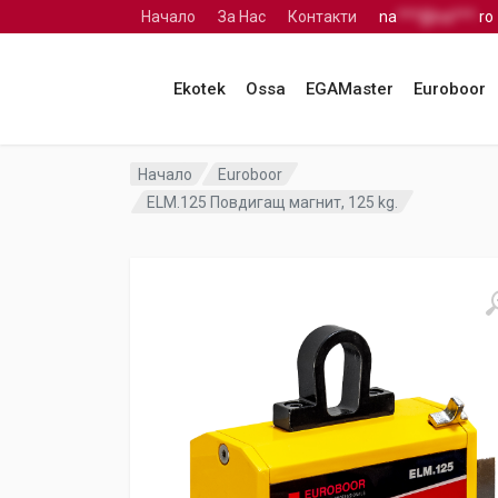
Начало
За Нас
Контакти
na
***@na***.
ro
Ekotek
Ossa
EGAMaster
Euroboor
Начало
Euroboor
ELM.125 Повдигащ магнит, 125 kg.