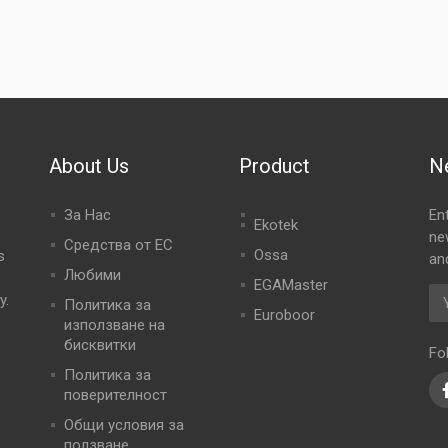
About Us
Product
N
За Нас
En
Ekotek
ne
Средства от ЕС
Ossa
s
an
Любими
EGAMaster
y.
Политика за
Euroboor
използване на
бисквитки
Fo
Политика за
поверителност
Общи условия за
ползване