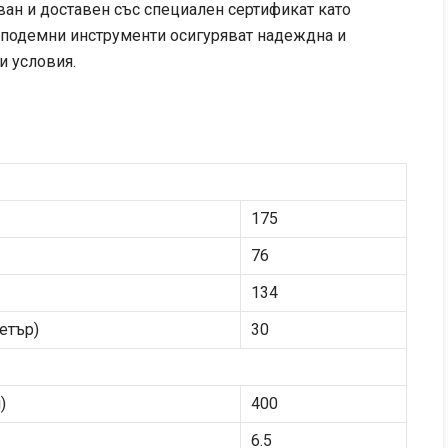
ан и доставен със специален сертификат като
е подемни инструменти осигуряват надеждна и
и условия.
175
76
134
етър)
30
)
400
6.5