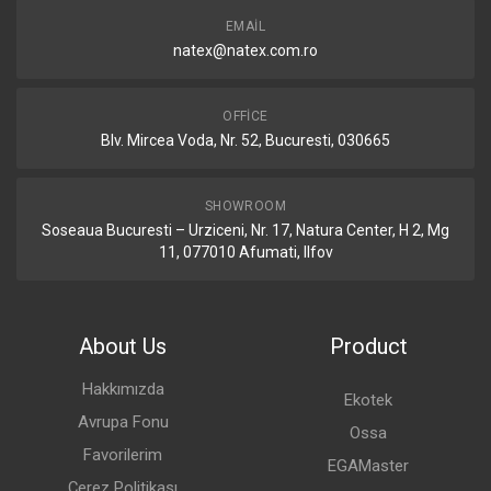
EMAIL
natex@natex.com.ro
OFFICE
Blv. Mircea Voda, Nr. 52, Bucuresti, 030665
SHOWROOM
Soseaua Bucuresti – Urziceni, Nr. 17, Natura Center, H 2, Mg
11, 077010 Afumati, Ilfov
About Us
Product
Hakkımızda
Ekotek
Avrupa Fonu
Ossa
Favorilerim
EGAMaster
Çerez Politikası