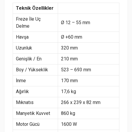
Teknik Özellikler
Freze İle Uç
Ø 12 – 55 mm
Delme
Havşa
Ø +60 mm
Uzunluk
320 mm
Genişlik / En
210 mm
Boy / Yükseklik
523 – 693 mm
İnme
170 mm
Ağırlık
17,6 kg
Mıknatıs
266 x 239 x 82 mm
Manyetik Kuvvet
860 kg
Motor Gücü
1600 W