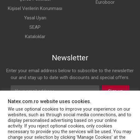
Euroboor
Kişisel Verilerin Korunması
Yasal Uyarı
SEAP
Kataloklar
Newsletter
Enter your email address below to subscribe to the newsletter
our and stay up to date with discounts and special offers.
Sign up
Natex.com.ro website uses cookies.
Follow us on
We use optional cookies to improve your experience on our
websites, such as through social media connections, and to
display personalised advertising based on your online
Facebook
Twitter
Instagram
LinkedIn
activity. If you reject optional cookies, only cookies
necessary to provide you the services will be used. You may
change your selection by clicking 'Manage Cookies' at the