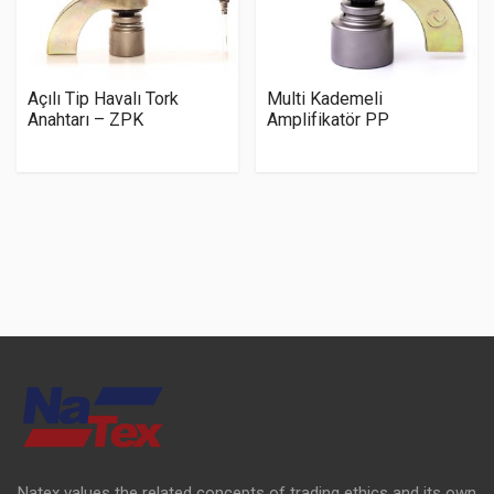
Açılı Tip Havalı Tork
Multi Kademeli
Anahtarı – ZPK
Amplifikatör PP
Natex values the related concepts of trading ethics and its own