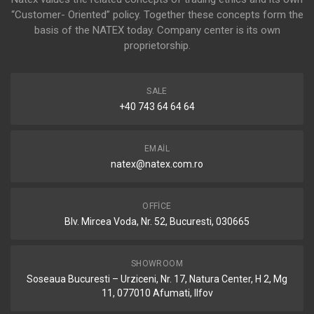
“Customer- Oriented” policy. Together these concepts form the
basis of the NATEX today. Company center is its own
proprietorship.
SALE
+40 743 64 64 64
EMAIL
natex@natex.com.ro
OFFICE
Blv. Mircea Voda, Nr. 52, Bucuresti, 030665
SHOWROOM
Soseaua Bucuresti – Urziceni, Nr. 17, Natura Center, H 2, Mg
11, 077010 Afumati, Ilfov