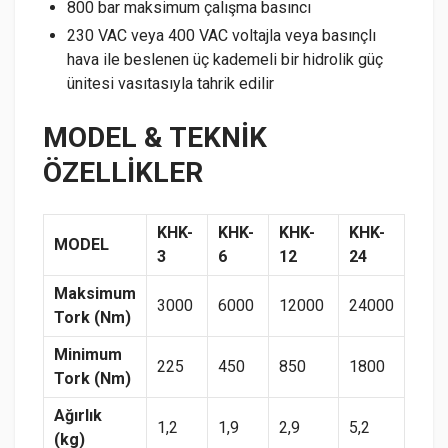
800 bar maksimum çalışma basıncı
230 VAC veya 400 VAC voltajla veya basınçlı
hava ile beslenen üç kademeli bir hidrolik güç
ünitesi vasıtasıyla tahrik edilir
MODEL & TEKNİK
ÖZELLİKLER
KHK-
KHK-
KHK-
KHK-
MODEL
3
6
12
24
Maksimum
3000
6000
12000
24000
Tork (Nm)
Minimum
225
450
850
1800
Tork (Nm)
Ağırlık
1,2
1,9
2,9
5,2
(kg)