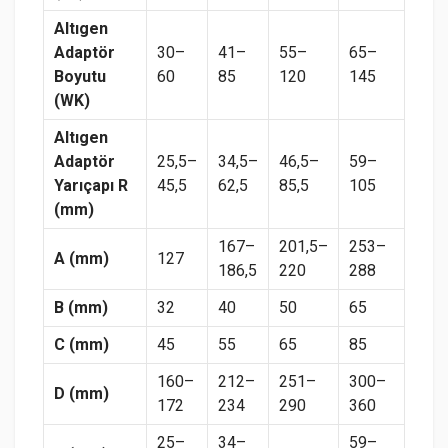
Altıgen
Adaptör
30–
41–
55–
65–
Boyutu
60
85
120
145
(WK)
Altıgen
Adaptör
25,5–
34,5–
46,5–
59–
Yarıçapı R
45,5
62,5
85,5
105
(mm)
167–
201,5–
253–
A (mm)
127
186,5
220
288
B (mm)
32
40
50
65
C (mm)
45
55
65
85
160–
212–
251–
300–
D (mm)
172
234
290
360
25–
34–
59–