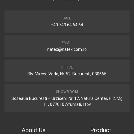
SALE
+40 743 64 64 64
EMAIL
natex@natex.com.ro
OFFICE
Blv. Mircea Voda, Nr. 52, Bucuresti, 030665
SHOWROOM
Soseaua Bucuresti – Urziceni, Nr. 17, Natura Center, H 2, Mg
11, 077010 Afumati, Ilfov
About Us
Product