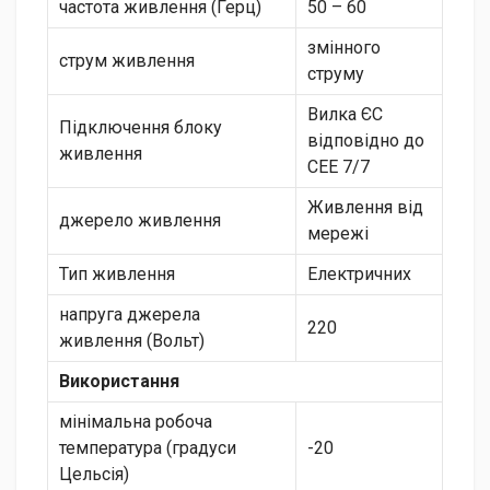
частота живлення (Герц)
50 – 60
змінного
струм живлення
струму
Вилка ЄС
Підключення блоку
відповідно до
живлення
CEE 7/7
Живлення від
джерело живлення
мережі
Тип живлення
Електричних
напруга джерела
220
живлення (Вольт)
Використання
мінімальна робоча
температура (градуси
-20
Цельсія)