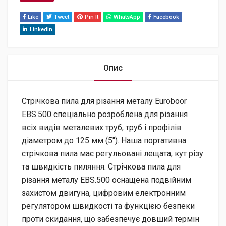
Like
Tweet
Pin It
WhatsApp
Facebook
LinkedIn
Опис
Стрічкова пила для різання металу Euroboor
EBS.500 спеціально розроблена для різання
всіх видів металевих труб, труб і профілів
діаметром до 125 мм (5″). Наша портативна
стрічкова пила має регульовані лещата, кут різу
та швидкість пиляння. Стрічкова пила для
різання металу EBS.500 оснащена подвійним
захистом двигуна, цифровим електронним
регулятором швидкості та функцією безпеки
проти скидання, що забезпечує довший термін