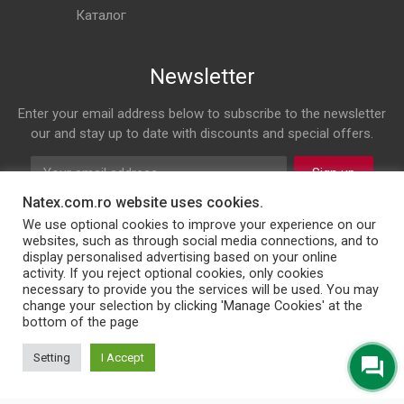
Каталог
Newsletter
Enter your email address below to subscribe to the newsletter
our and stay up to date with discounts and special offers.
Sign up
Natex.com.ro website uses cookies.
Follow us on
We use optional cookies to improve your experience on our
websites, such as through social media connections, and to
display personalised advertising based on your online
Facebook
Twitter
Instagram
LinkedIn
activity. If you reject optional cookies, only cookies
necessary to provide you the services will be used. You may
change your selection by clicking 'Manage Cookies' at the
bottom of the page
© 2026 NATEX INT SRL
Setting
I Accept