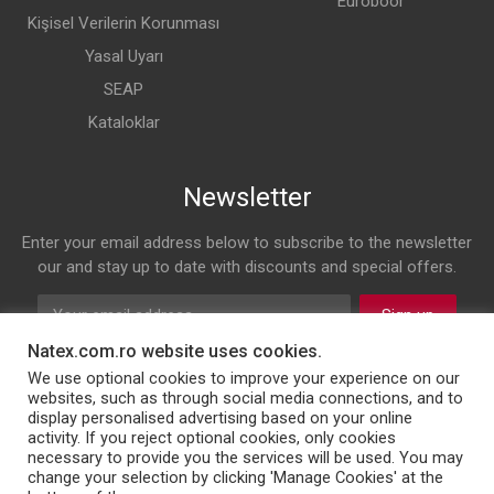
Euroboor
Kişisel Verilerin Korunması
Yasal Uyarı
SEAP
Kataloklar
Newsletter
Enter your email address below to subscribe to the newsletter
our and stay up to date with discounts and special offers.
Sign up
Natex.com.ro website uses cookies.
Follow us on
We use optional cookies to improve your experience on our
websites, such as through social media connections, and to
display personalised advertising based on your online
Facebook
Twitter
Instagram
LinkedIn
activity. If you reject optional cookies, only cookies
necessary to provide you the services will be used. You may
change your selection by clicking 'Manage Cookies' at the