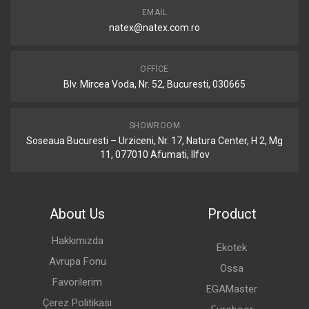
EMAIL
natex@natex.com.ro
OFFICE
Blv. Mircea Voda, Nr. 52, Bucuresti, 030665
SHOWROOM
Soseaua Bucuresti – Urziceni, Nr. 17, Natura Center, H 2, Mg
11, 077010 Afumati, Ilfov
About Us
Product
Hakkımızda
Ekotek
Avrupa Fonu
Ossa
Favorilerim
EGAMaster
Çerez Politikası