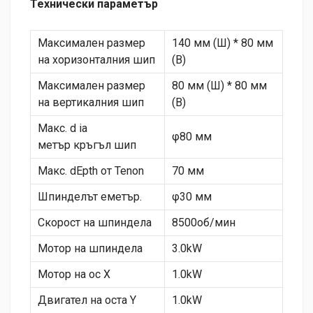
Технически параметър
Максимален размер
140 мм (Ш) * 80 мм
на хоризонталния шип
(В)
Максимален размер
80 мм (Ш) * 80 мм
на вертикалния шип
(В)
Макс. d ia
φ80 мм
метър кръгъл шип
Макс. dEpth от Tenon
70 мм
Шпинделът еметър.
φ30 мм
Скорост на шпиндела
8500об/мин
Мотор на шпиндела
3.0kW
Мотор на ос X
1.0kW
Двигател на оста Y
1.0kW