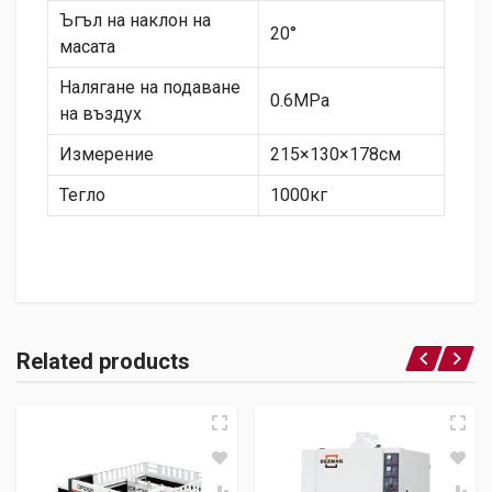
Ъгъл на наклон на
20°
масата
Налягане на подаване
0.6MPa
на въздух
Измерение
215×130×178см
Тегло
1000кг
Related products