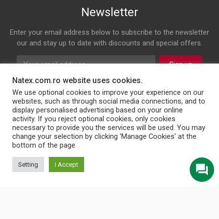
Newsletter
Enter your email address below to subscribe to the newsletter
our and stay up to date with discounts and special offers.
Sign up
Natex.com.ro website uses cookies.
Follow us on
We use optional cookies to improve your experience on our
websites, such as through social media connections, and to
display personalised advertising based on your online
Facebook
Twitter
Instagram
LinkedIn
activity. If you reject optional cookies, only cookies
necessary to provide you the services will be used. You may
change your selection by clicking 'Manage Cookies' at the
bottom of the page
© 2026 NATEX INT SRL
Setting
I Accept
English
Türkçe
Български
Română
Українська