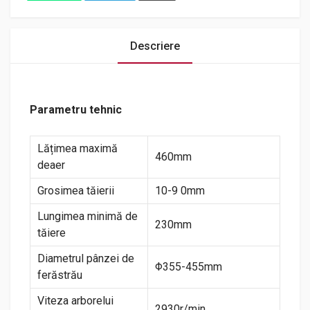
Descriere
Parametru tehnic
Lățimea maximă
460mm
deaer
Grosimea tăierii
10-9 0mm
Lungimea minimă de
230mm
tăiere
Diametrul pânzei de
Φ355-455mm
ferăstrău
Viteza arborelui
2930r/min