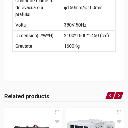
Contor de diametru
de evacuare a
φ150mm/φ100mm
prafului
Voltaj
380V 50Hz
Dimension(L*W*H)
2100*1600*1450 (cm)
Greutate
1600Kg
Related products