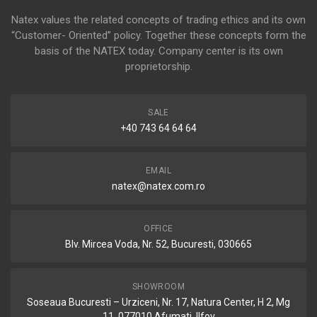
Natex values the related concepts of trading ethics and its own
“Customer- Oriented” policy. Together these concepts form the
basis of the NATEX today. Company center is its own
proprietorship.
SALE
+40 743 64 64 64
EMAIL
natex@natex.com.ro
OFFICE
Blv. Mircea Voda, Nr. 52, Bucuresti, 030665
SHOWROOM
Soseaua Bucuresti – Urziceni, Nr. 17, Natura Center, H 2, Mg
11, 077010 Afumati, Ilfov