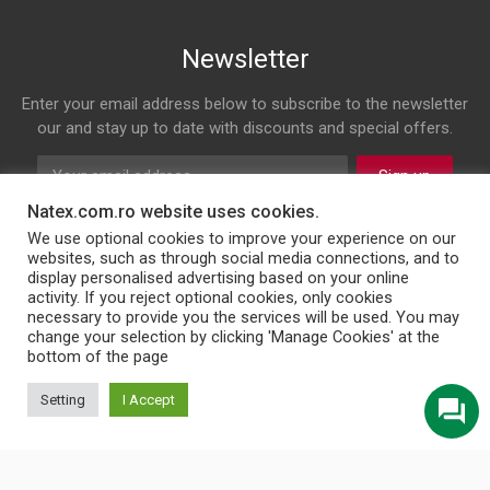
Newsletter
Enter your email address below to subscribe to the newsletter
our and stay up to date with discounts and special offers.
Sign up
Natex.com.ro website uses cookies.
Follow us on
We use optional cookies to improve your experience on our
websites, such as through social media connections, and to
display personalised advertising based on your online
Facebook
Twitter
Instagram
LinkedIn
activity. If you reject optional cookies, only cookies
necessary to provide you the services will be used. You may
change your selection by clicking 'Manage Cookies' at the
bottom of the page
© 2026 NATEX INT SRL
Setting
I Accept
English
Türkçe
Български
Română