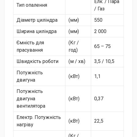
Елк. / Пара
Тип опалення
/ Газ
Діаметр циліндра
(мм)
550
Ширина циліндра
(мм)
2 000
Ємність для
(Кг /
65 – 75
прасування
год)
Швидкість роботи
(м / хв)
3,5 / 10,5
Потужність
(кВт)
1,1
двигуна
Потужність
двигуна
(кВт)
0,37
вентилятора
Електр. Потужність
(кВт)
22,5
нагріву
(Кг /