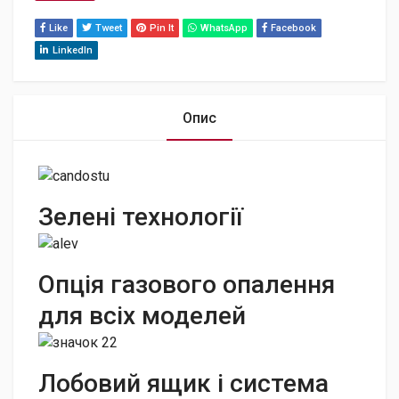
Like
Tweet
Pin It
WhatsApp
Facebook
LinkedIn
Опис
Зелені технології
Опція газового опалення
для всіх моделей
Лобовий ящик і система