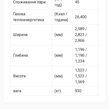
Споживання пари
45
год)
Газова
(Ккал /
26,400
теплоенергетика
година)
2,589 /
Ширина
(мм)
2,823 /
2,966
1,196 /
Глибина
(мм)
1,196 /
1,334
1,523 /
Висота
(мм)
1,523 /
1,569
вага
(кг)
930