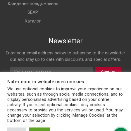
Юридичне повідомлення
SEAP
Каталог
Newsletter
Enter your email address below to subscribe to the newsletter
our and stay up to date with discounts and special offers.
Sign up
Natex.com.ro website uses cookies.
Follow us on
We use optional cookies to improve your experience on our
websites, such as through social media connections, and to
display personalised advertising based on your online
Facebook
Twitter
Instagram
LinkedIn
activity. If you reject optional cookies, only cookies
necessary to provide you the services will be used. You may
change your selection by clicking 'Manage Cookies' at the
bottom of the page
© 2026 NATEX INT SRL