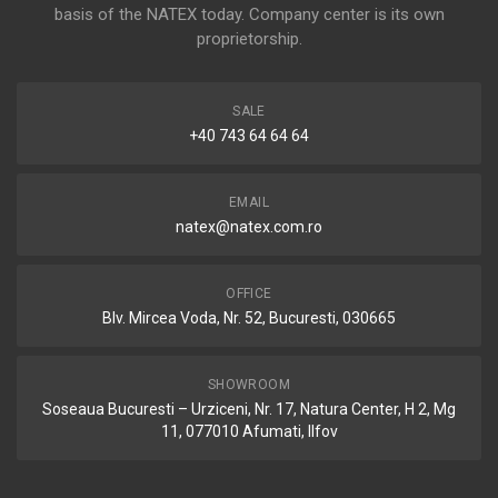
basis of the NATEX today. Company center is its own
proprietorship.
SALE
+40 743 64 64 64
EMAIL
natex@natex.com.ro
OFFICE
Blv. Mircea Voda, Nr. 52, Bucuresti, 030665
SHOWROOM
Soseaua Bucuresti – Urziceni, Nr. 17, Natura Center, H 2, Mg
11, 077010 Afumati, Ilfov