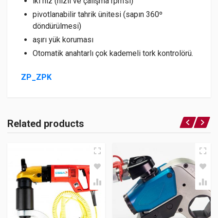
iki hız (hızlı ve çalışma rpm’si)
pivotlanabilir tahrik ünitesi (sapın 360º
döndürülmesi)
aşırı yük koruması
Otomatik anahtarlı çok kademeli tork kontrolörü.
ZP_ZPK
Related products