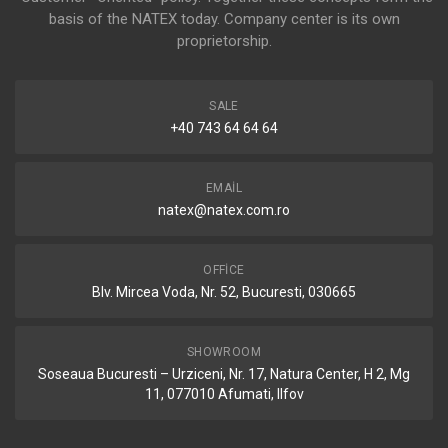
basis of the NATEX today. Company center is its own
proprietorship.
SALE
+40 743 64 64 64
EMAIL
natex@natex.com.ro
OFFICE
Blv. Mircea Voda, Nr. 52, Bucuresti, 030665
SHOWROOM
Soseaua Bucuresti – Urziceni, Nr. 17, Natura Center, H 2, Mg
11, 077010 Afumati, Ilfov