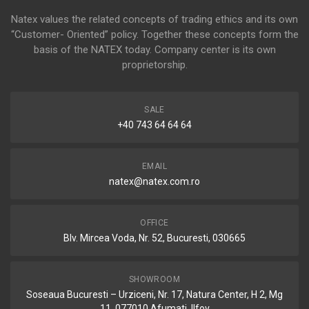
Natex values the related concepts of trading ethics and its own
“Customer- Oriented” policy. Together these concepts form the
basis of the NATEX today. Company center is its own
proprietorship.
SALE
+40 743 64 64 64
EMAIL
natex@natex.com.ro
OFFICE
Blv. Mircea Voda, Nr. 52, Bucuresti, 030665
SHOWROOM
Soseaua Bucuresti – Urziceni, Nr. 17, Natura Center, H 2, Mg
11, 077010 Afumati, Ilfov