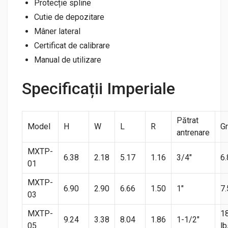
Protecție spline
Cutie de depozitare
Mâner lateral
Certificat de calibrare
Manual de utilizare
Specificații Imperiale
Pătrat
Model
H
W
L
R
Gr
antrenare
MXTP-
6.38
2.18
5.17
1.16
3/4″
6.
01
MXTP-
6.90
2.90
6.66
1.50
1″
7.
03
MXTP-
1
9.24
3.38
8.04
1.86
1-1/2″
05
lb