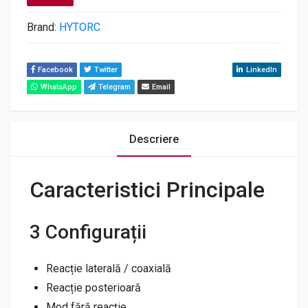
Brand:
HYTORC
Facebook
Twitter
Youtube
Instagram
LinkedIn
WhatsApp
Telegram
Email
Descriere
Caracteristici Principale
3 Configurații
Reacție laterală / coaxială
Reacție posterioară
Mod fără reacție