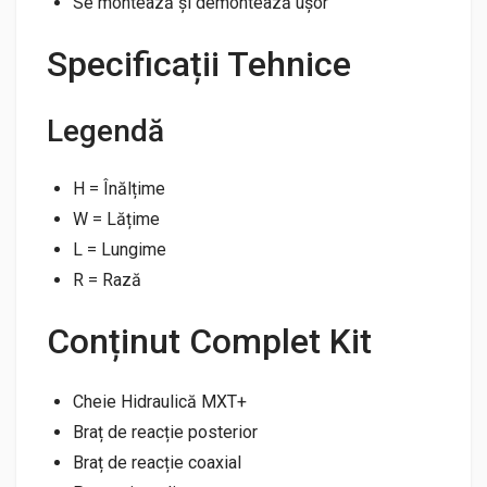
Se montează și demontează ușor
Specificații Tehnice
Legendă
H = Înălțime
W = Lățime
L = Lungime
R = Rază
Conținut Complet Kit
Cheie Hidraulică MXT+
Braț de reacție posterior
Braț de reacție coaxial