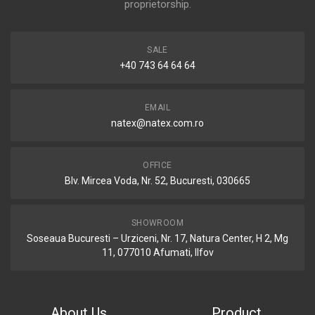
proprietorship.
SALE
+40 743 64 64 64
EMAIL
natex@natex.com.ro
OFFICE
Blv. Mircea Voda, Nr. 52, Bucuresti, 030665
SHOWROOM
Soseaua Bucuresti – Urziceni, Nr. 17, Natura Center, H 2, Mg
11, 077010 Afumati, Ilfov
About Us
Product