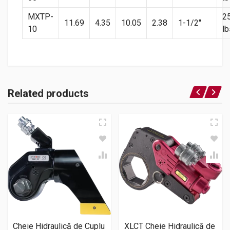
MXTP-
2
11.69
4.35
10.05
2.38
1-1/2″
10
lb
Related products
Cheie Hidraulică de Cuplu
XLCT Cheie Hidraulică de